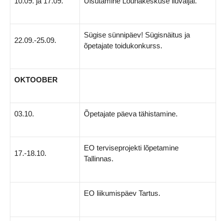
10.09. ja 17.09.
Uisutamine Lõunakeskuse liuväljal.
Sügise sünnipäev! Sügisnäitus ja
22.09.-25.09.
õpetajate toidukonkurss.
OKTOOBER
03.10.
Õpetajate päeva tähistamine.
EO terviseprojekti lõpetamine
17.-18.10.
Tallinnas.
EO liikumispäev Tartus.