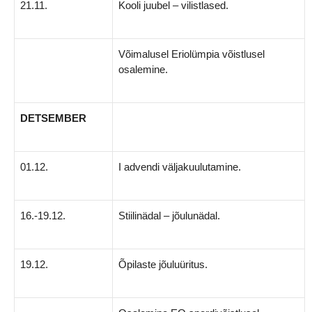
21.11.
Kooli juubel – vilistlased.
Võimalusel Eriolümpia võistlusel
osalemine.
DETSEMBER
01.12.
I advendi väljakuulutamine.
16.-19.12.
Stiilinädal – jõulunädal.
19.12.
Õpilaste jõuluüritus.