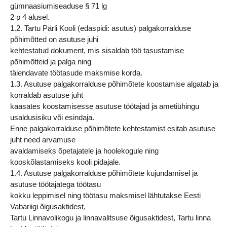
gümnaasiumiseaduse § 71 lg
2 p 4 alusel.
1.2. Tartu Pärli Kooli (edaspidi: asutus) palgakorralduse
põhimõtted on asutuse juhi
kehtestatud dokument, mis sisaldab töö tasustamise
põhimõtteid ja palga ning
täiendavate töötasude maksmise korda.
1.3. Asutuse palgakorralduse põhimõtete koostamise algatab ja
korraldab asutuse juht
kaasates koostamisesse asutuse töötajad ja ametiühingu
usaldusisiku või esindaja.
Enne palgakorralduse põhimõtete kehtestamist esitab asutuse
juht need arvamuse
avaldamiseks õpetajatele ja hoolekogule ning
kooskõlastamiseks kooli pidajale.
1.4. Asutuse palgakorralduse põhimõtete kujundamisel ja
asutuse töötajatega töötasu
kokku leppimisel ning töötasu maksmisel lähtutakse Eesti
Vabariigi õigusaktidest,
Tartu Linnavolikogu ja linnavalitsuse õigusaktidest, Tartu linna