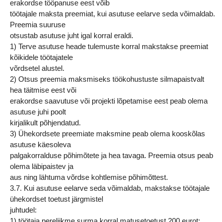
erakordse tööpanuse eest võib
töötajale maksta preemiat, kui asutuse eelarve seda võimaldab.
Preemia suuruse
otsustab asutuse juht igal korral eraldi.
1) Terve asutuse heade tulemuste korral makstakse preemiat
kõikidele töötajatele
võrdsetel alustel.
2) Otsus preemia maksmiseks töökohustuste silmapaistvalt
hea täitmise eest või
erakordse saavutuse või projekti lõpetamise eest peab olema
asutuse juhi poolt
kirjalikult põhjendatud.
3) Ühekordsete preemiate maksmine peab olema kooskõlas
asutuse käesoleva
palgakorralduse põhimõtete ja hea tavaga. Preemia otsus peab
olema läbipaistev ja
aus ning lähtuma võrdse kohtlemise põhimõttest.
3.7. Kui asutuse eelarve seda võimaldab, makstakse töötajale
ühekordset toetust järgmistel
juhtudel:
1) töötaja pereliikme surma korral matusetoetust 200 eurot;