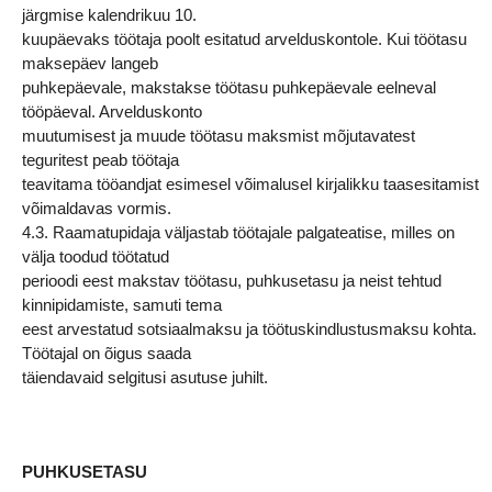
järgmise kalendrikuu 10.
kuupäevaks töötaja poolt esitatud arvelduskontole. Kui töötasu
maksepäev langeb
puhkepäevale, makstakse töötasu puhkepäevale eelneval
tööpäeval. Arvelduskonto
muutumisest ja muude töötasu maksmist mõjutavatest
teguritest peab töötaja
teavitama tööandjat esimesel võimalusel kirjalikku taasesitamist
võimaldavas vormis.
4.3. Raamatupidaja väljastab töötajale palgateatise, milles on
välja toodud töötatud
perioodi eest makstav töötasu, puhkusetasu ja neist tehtud
kinnipidamiste, samuti tema
eest arvestatud sotsiaalmaksu ja töötuskindlustusmaksu kohta.
Töötajal on õigus saada
täiendavaid selgitusi asutuse juhilt.
PUHKUSETASU