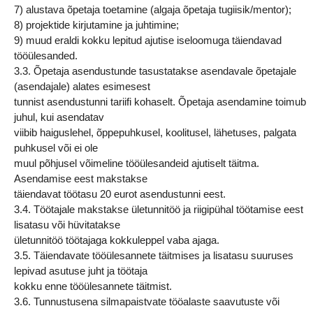
7) alustava õpetaja toetamine (algaja õpetaja tugiisik/mentor);
8) projektide kirjutamine ja juhtimine;
9) muud eraldi kokku lepitud ajutise iseloomuga täiendavad
tööülesanded.
3.3. Õpetaja asendustunde tasustatakse asendavale õpetajale
(asendajale) alates esimesest
tunnist asendustunni tariifi kohaselt. Õpetaja asendamine toimub
juhul, kui asendatav
viibib haiguslehel, õppepuhkusel, koolitusel, lähetuses, palgata
puhkusel või ei ole
muul põhjusel võimeline tööülesandeid ajutiselt täitma.
Asendamise eest makstakse
täiendavat töötasu 20 eurot asendustunni eest.
3.4. Töötajale makstakse ületunnitöö ja riigipühal töötamise eest
lisatasu või hüvitatakse
ületunnitöö töötajaga kokkuleppel vaba ajaga.
3.5. Täiendavate tööülesannete täitmises ja lisatasu suuruses
lepivad asutuse juht ja töötaja
kokku enne tööülesannete täitmist.
3.6. Tunnustusena silmapaistvate tööalaste saavutuste või