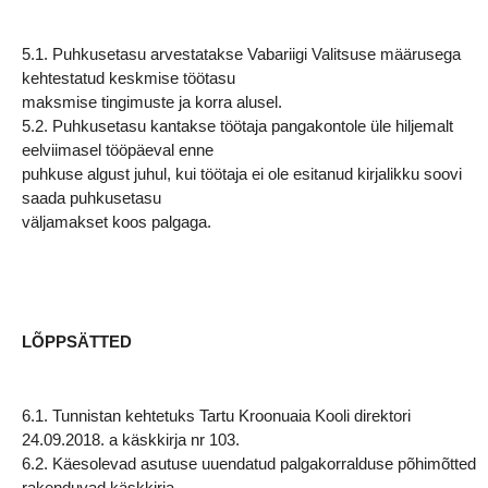
5.1. Puhkusetasu arvestatakse Vabariigi Valitsuse määrusega
kehtestatud keskmise töötasu
maksmise tingimuste ja korra alusel.
5.2. Puhkusetasu kantakse töötaja pangakontole üle hiljemalt
eelviimasel tööpäeval enne
puhkuse algust juhul, kui töötaja ei ole esitanud kirjalikku soovi
saada puhkusetasu
väljamakset koos palgaga.
LÕPPSÄTTED
6.1. Tunnistan kehtetuks Tartu Kroonuaia Kooli direktori
24.09.2018. a käskkirja nr 103.
6.2. Käesolevad asutuse uuendatud palgakorralduse põhimõtted
rakenduvad käskkirja