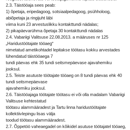
2.3. Täistööaja sees peab:
1) õpetaja, eripedagoog, sotsiaalpedagoog, psühholoog,
abiõpetaja ja ringijuht läbi
viima kuni 23 arvestuslikku kontakttundi nädalas;
2) pikapäevarühma õpetaja 30 kontakttundi nädalas
2.4. Vabariigi Valitsuse 22.08.2013. a määruses nr 125
„Haridustöötajate tööaeg“
nimetatud ametikohtadel lepitakse töötasu kokku arvestades
lühendatud täistööaega 7
tundi päevas ehk 35 tundi seitsmepäevase ajavahemiku
jooksul.
2.5. Teiste asutuste töötajate tööaeg on 8 tundi päevas ehk 40
tundi seitsmepäevase
ajavahemiku jooksul.
2.6. Täistööajaga töötajate töötasu ei või olla madalam Vabariigi
Valitsuse kehtestatud
töötasu alammääradest ja Tartu linna haridustöötajate
kollektiivlepingu lisas välja
toodud töötasu alammääradest.
2.7. Õppetöö vaheaegadel on kõikidel asutuse töötajatel tööaeg,