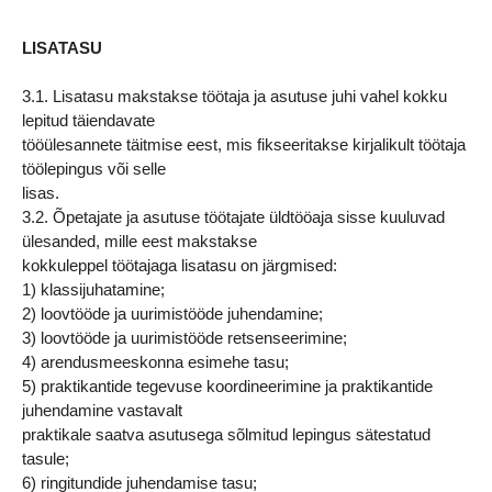
LISATASU
3.1. Lisatasu makstakse töötaja ja asutuse juhi vahel kokku
lepitud täiendavate
tööülesannete täitmise eest, mis fikseeritakse kirjalikult töötaja
töölepingus või selle
lisas.
3.2. Õpetajate ja asutuse töötajate üldtööaja sisse kuuluvad
ülesanded, mille eest makstakse
kokkuleppel töötajaga lisatasu on järgmised:
1) klassijuhatamine;
2) loovtööde ja uurimistööde juhendamine;
3) loovtööde ja uurimistööde retsenseerimine;
4) arendusmeeskonna esimehe tasu;
5) praktikantide tegevuse koordineerimine ja praktikantide
juhendamine vastavalt
praktikale saatva asutusega sõlmitud lepingus sätestatud
tasule;
6) ringitundide juhendamise tasu;