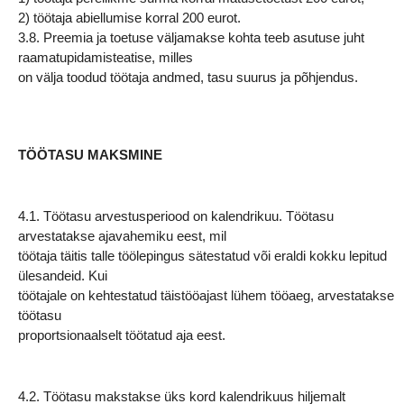
2) töötaja abiellumise korral 200 eurot.
3.8. Preemia ja toetuse väljamakse kohta teeb asutuse juht
raamatupidamisteatise, milles
on välja toodud töötaja andmed, tasu suurus ja põhjendus.
TÖÖTASU MAKSMINE
4.1. Töötasu arvestusperiood on kalendrikuu. Töötasu
arvestatakse ajavahemiku eest, mil
töötaja täitis talle töölepingus sätestatud või eraldi kokku lepitud
ülesandeid. Kui
töötajale on kehtestatud täistööajast lühem tööaeg, arvestatakse
töötasu
proportsionaalselt töötatud aja eest.
4.2. Töötasu makstakse üks kord kalendrikuus hiljemalt