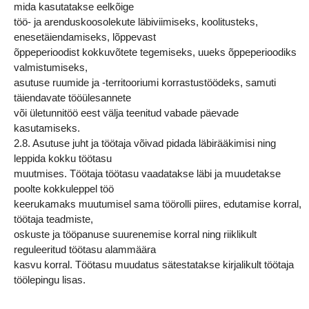
mida kasutatakse eelkõige
töö- ja arenduskoosolekute läbiviimiseks, koolitusteks,
enesetäiendamiseks, lõppevast
õppeperioodist kokkuvõtete tegemiseks, uueks õppeperioodiks
valmistumiseks,
asutuse ruumide ja -territooriumi korrastustöödeks, samuti
täiendavate tööülesannete
või ületunnitöö eest välja teenitud vabade päevade
kasutamiseks.
2.8. Asutuse juht ja töötaja võivad pidada läbirääkimisi ning
leppida kokku töötasu
muutmises. Töötaja töötasu vaadatakse läbi ja muudetakse
poolte kokkuleppel töö
keerukamaks muutumisel sama töörolli piires, edutamise korral,
töötaja teadmiste,
oskuste ja tööpanuse suurenemise korral ning riiklikult
reguleeritud töötasu alammäära
kasvu korral. Töötasu muudatus sätestatakse kirjalikult töötaja
töölepingu lisas.