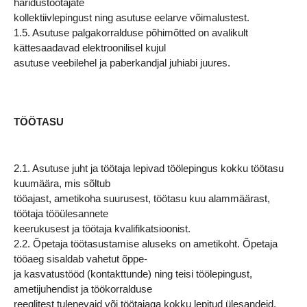
haridustöötajate
kollektiivlepingust ning asutuse eelarve võimalustest.
1.5. Asutuse palgakorralduse põhimõtted on avalikult
kättesaadavad elektroonilisel kujul
asutuse veebilehel ja paberkandjal juhiabi juures.
TÖÖTASU
2.1. Asutuse juht ja töötaja lepivad töölepingus kokku töötasu
kuumäära, mis sõltub
tööajast, ametikoha suurusest, töötasu kuu alammäärast,
töötaja tööülesannete
keerukusest ja töötaja kvalifikatsioonist.
2.2. Õpetaja töötasustamise aluseks on ametikoht. Õpetaja
tööaeg sisaldab vahetut õppe-
ja kasvatustööd (kontakttunde) ning teisi töölepingust,
ametijuhendist ja töökorralduse
reeglitest tulenevaid või töötajaga kokku lepitud ülesandeid.