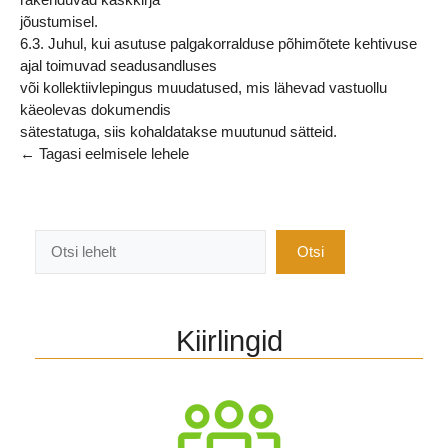
jõustumisel.
6.3. Juhul, kui asutuse palgakorralduse põhimõtete kehtivuse
ajal toimuvad seadusandluses
või kollektiivlepingus muudatused, mis lähevad vastuollu
käeolevas dokumendis
sätestatuga, siis kohaldatakse muutunud sätteid.
← Tagasi eelmisele lehele
Otsi
Otsi
Kiirlingid